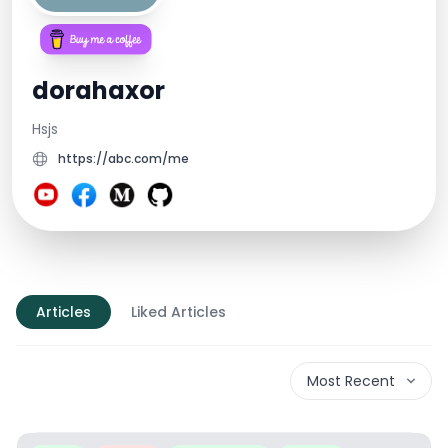
dorahaxor
Hsjs
https://abc.com/me
Articles
Liked Articles
Most Recent