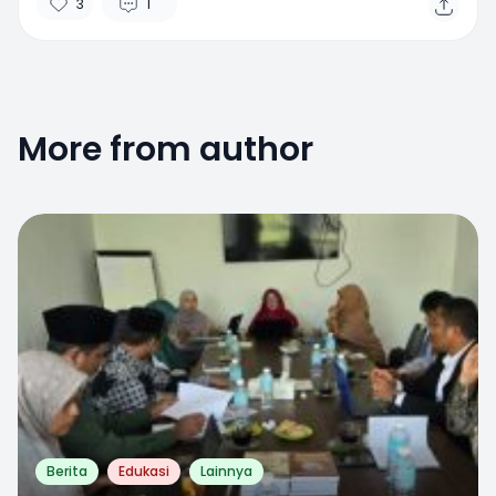
3
1
More from author
1
Berita
Edukasi
Lainnya