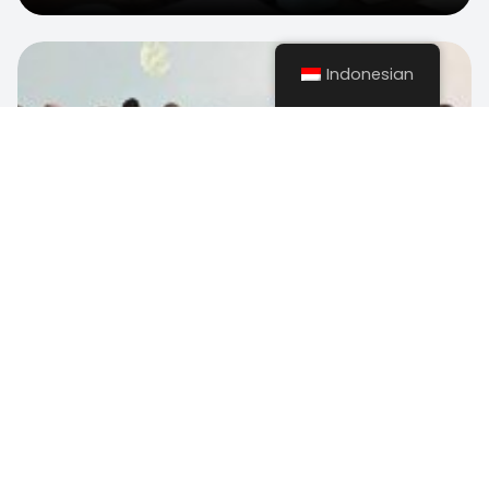
3
Indonesian
Berita
Edukasi
167 Peserta dari 103 Perguruan Tinggi Asosiasi
DKLPT Lakukan PKM di Malaysia
Amrina
·
Maret 2, 2024
5