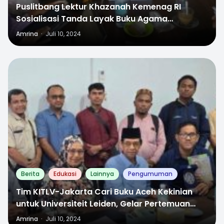
Puslitbang Lektur Khazanah Kemenag RI
Sosialisasi Tanda Layak Buku Agama
Madrasah di Aceh
Amrina
·
Juli 10, 2024
1
Berita
Edukasi
Lainnya
Pengumuman
Tim KITLV-Jakarta Cari Buku Aceh Kekinian
untuk Universiteit Leiden, Gelar Pertemuan
dengan IKAPI
Amrina
·
Juli 10, 2024