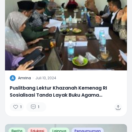
A
Amrina
·
Juli 10, 2024
Puslitbang Lektur Khazanah Kemenag RI
Sosialisasi Tanda Layak Buku Agama
Madrasah di Aceh
1
1
Berita
Edukasi
Lainnya
Pengumuman