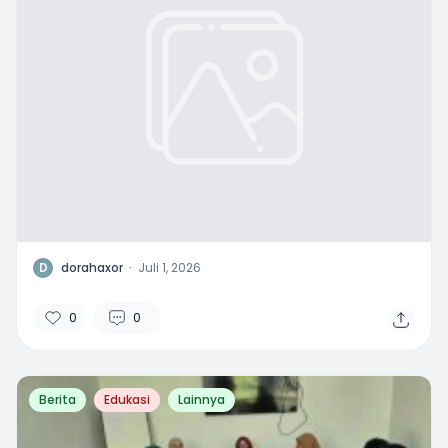
D
dorahaxor
·
Juli 1, 2026
0
0
Berita
Edukasi
Lainnya