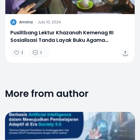
A
Amrina
·
July 10, 2024
Puslitbang Lektur Khazanah Kemenag RI
Sosialisasi Tanda Layak Buku Agama
Madrasah di Aceh
1
1
More from author
0