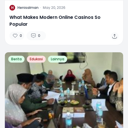
H
Henisalman
·
May 20, 2026
What Makes Modern Online Casinos So
Popular
0
0
Berita
Edukasi
Lainnya