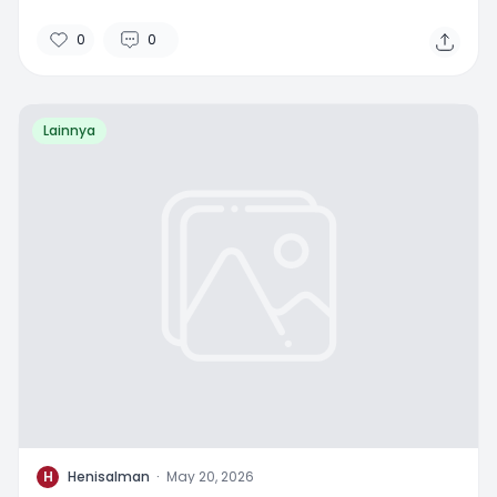
0
0
Lainnya
H
Henisalman
·
May 20, 2026