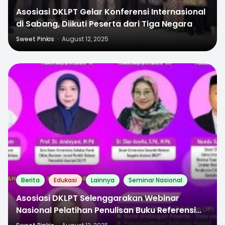
Asosiasi DKLPT Gelar Konferensi Internasional
di Sabang, Diikuti Peserta dari Tiga Negara
Sweet Pinkis
·
August 12, 2025
0
Berita
Edukasi
Lainnya
Seminar Nasional
Asosiasi DKLPT Selenggarakan Webinar
Nasional Pelatihan Penulisan Buku Referensi
Bagi Dosen