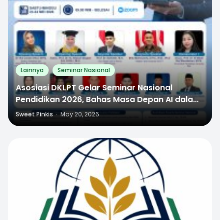
Lainnya
Seminar Nasional
Asosiasi DKLPT Gelar Seminar Nasional
Pendidikan 2026, Bahas Masa Depan AI dalam
Dunia Pendidikan
Sweet Pinkis
·
May 20, 2026
0