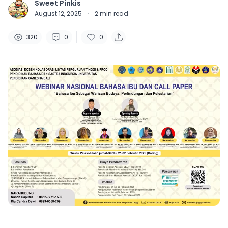
Sweet Pinkis
August 12, 2025
·
2
min read
320
0
0